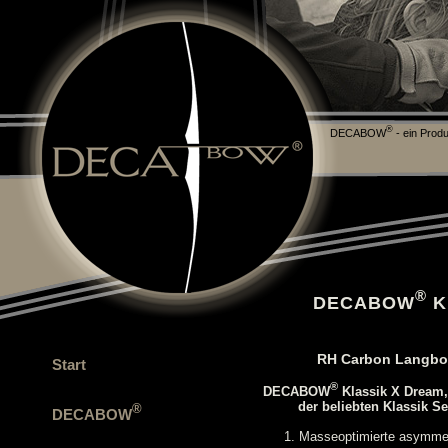
Notice
: Undefined index: de in
/var/www/vhosts/decabow.com/fe_application/A
line
511
®
DECABOW
- ein Produ
®
DECABOW
K
RH Carbon Langboge
Start
®
DECABOW
Klassik X Dream,
der beliebten Klassik Se
®
DECABOW
1. Masseoptimierte asymmet